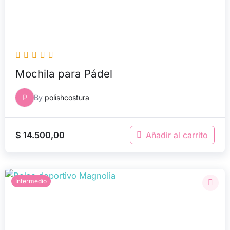
Mochila para Pádel
P
By
polishcostura
$
14.500,00
Añadir al carrito
Intermedio