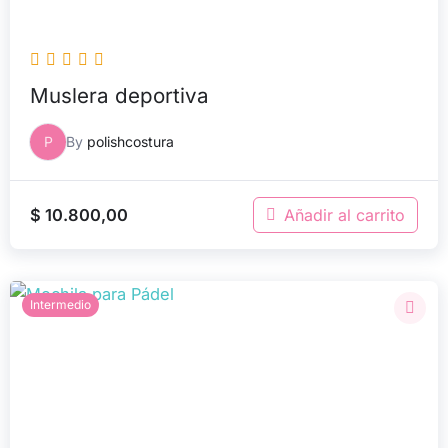
Muslera deportiva
P
By
polishcostura
$
10.800,00
Añadir al carrito
Intermedio