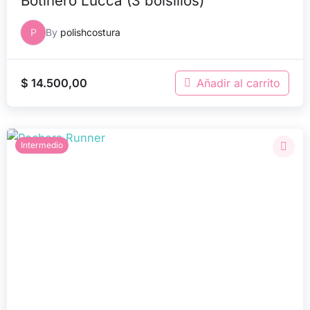
Botinero Lucca (3 bolsillos)
P
By
polishcostura
$
14.500,00
Añadir al carrito
Intermedio