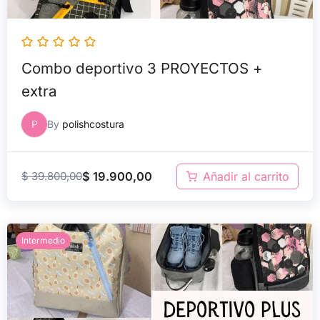
Combo deportivo 3 PROYECTOS +
extra
P
By
polishcostura
$
39.800,00
$
19.900,00
Añadir al carrito
El
El
Intermedio
precio
precio
original
actual
era:
es:
$ 72.800,00.
$ 36.400,00.