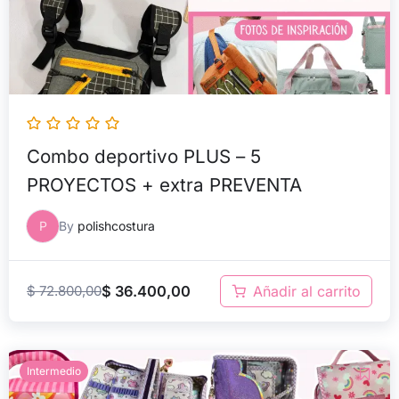
Combo deportivo PLUS – 5
PROYECTOS + extra PREVENTA
P
By
polishcostura
$
72.800,00
$
36.400,00
Añadir al carrito
El
El
Intermedio
precio
precio