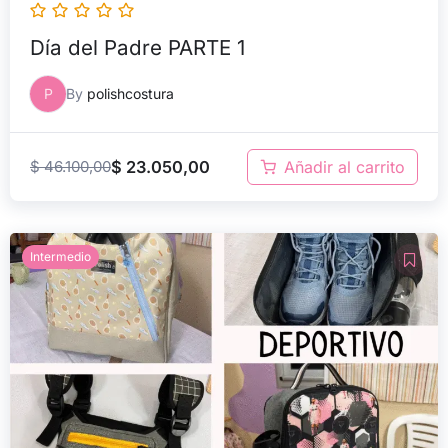
Día del Padre PARTE 1
P
By
polishcostura
$
46.100,00
$
23.050,00
Añadir al carrito
El
El
Intermedio
precio
precio
original
actual
era:
es:
$ 39.800,00.
$ 19.900,00.