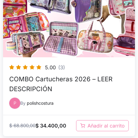
original
actual
era:
es:
$ 68.800,00.
$ 34.400,00.
5.00
(3)
COMBO Cartucheras 2026 – LEER
DESCRIPCIÓN
P
By
polishcostura
$
68.800,00
$
34.400,00
Añadir al carrito