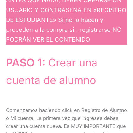
ANTES QUE NADA, DEBEN CREARSE UN
USUARIO Y CONTRASEÑA EN «REGISTRO
DE ESTUDIANTE» Si no lo hacen y
proceden a la compra sin registrarse NO
PODRÁN VER EL CONTENIDO
PASO 1:
Crear una
cuenta de alumno
Comenzamos haciendo click en Registro de Alumno
o Mi cuenta. La primera vez que ingreses debes
crear una cuenta nueva. Es MUY IMPORTANTE que