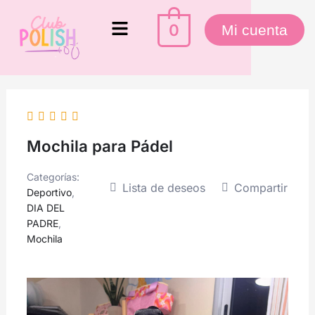
Ir
Menú
al
0
Mi cuenta
contenido
Mochila para Pádel
Categorías:
Lista de deseos
Compartir
Deportivo
,
DIA DEL
PADRE
,
Mochila