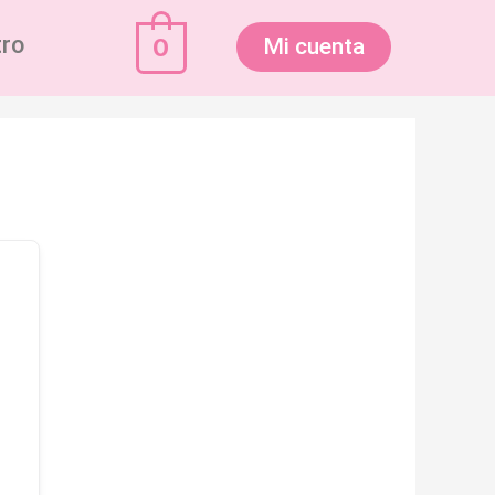
tro
0
Mi cuenta