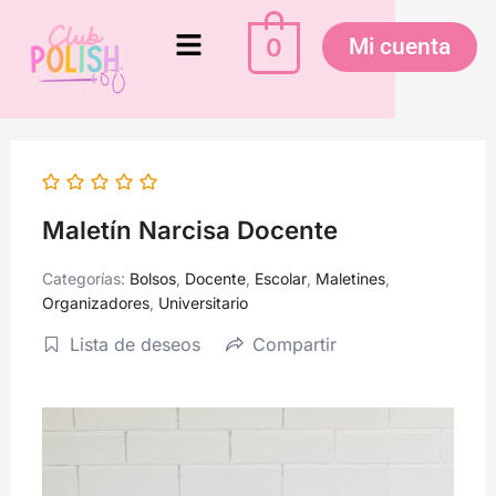
Ir
Menú
al
0
Mi cuenta
contenido
Maletín Narcisa Docente
Categorías:
Bolsos
,
Docente
,
Escolar
,
Maletines
,
Organizadores
,
Universitario
Lista de deseos
Compartir