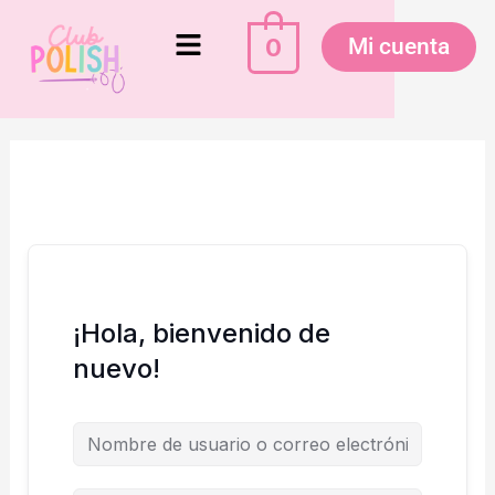
Ir
Menú
al
0
Mi cuenta
contenido
¡Hola, bienvenido de
nuevo!