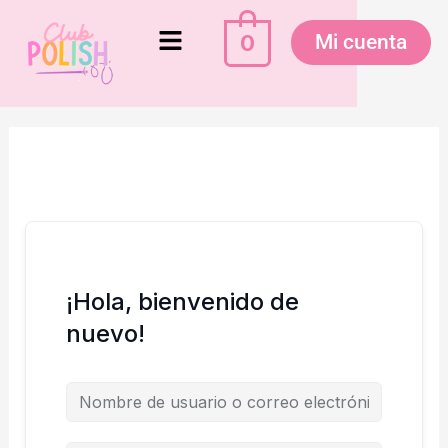
Ir
Menú
al
0
Mi cuenta
contenido
¡Hola, bienvenido de
nuevo!