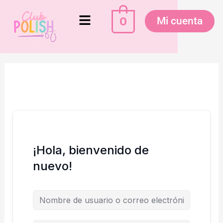
Ir
Menú
al
0
Mi cuenta
contenido
¡Hola, bienvenido de
nuevo!