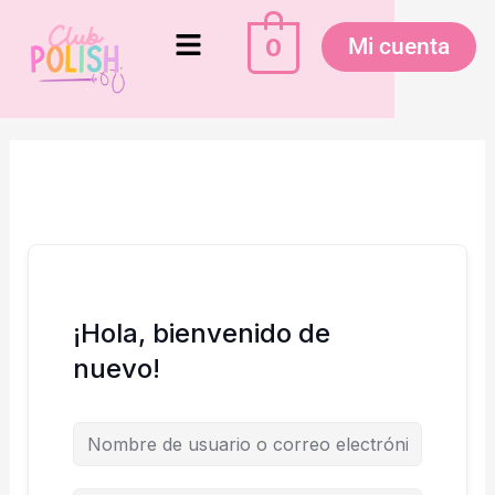
Ir
Menú
al
0
Mi cuenta
contenido
¡Hola, bienvenido de
nuevo!