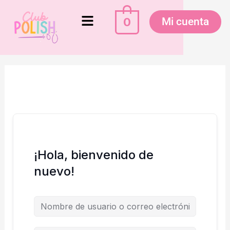
Ir
Menú
al
0
Mi cuenta
contenido
¡Hola, bienvenido de
nuevo!