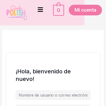
Ir
Menú
al
0
Mi cuenta
contenido
¡Hola, bienvenido de
nuevo!