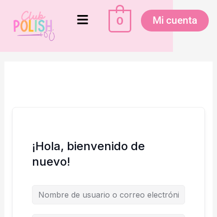
Ir
Menú
al
0
Mi cuenta
contenido
¡Hola, bienvenido de
nuevo!