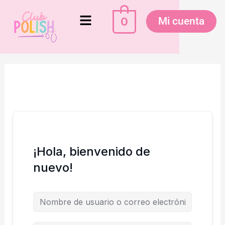
Ir
Menú
al
0
Mi cuenta
contenido
¡Hola, bienvenido de
nuevo!