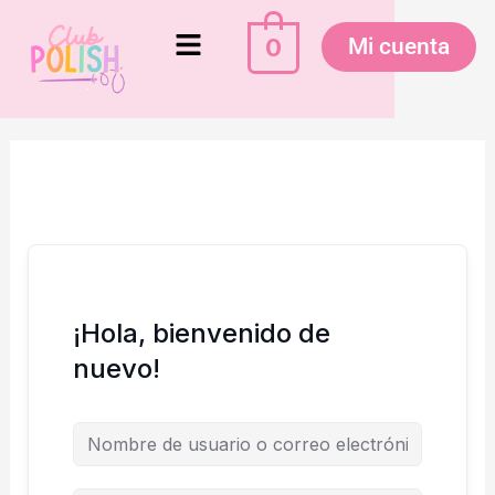
Ir
Menú
al
0
Mi cuenta
contenido
¡Hola, bienvenido de
nuevo!