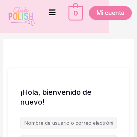
Ir
Menú
al
0
Mi cuenta
contenido
¡Hola, bienvenido de
nuevo!