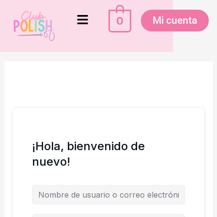
Ir
Menú
al
0
Mi cuenta
contenido
¡Hola, bienvenido de
nuevo!