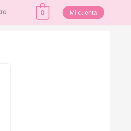
tro
0
Mi cuenta