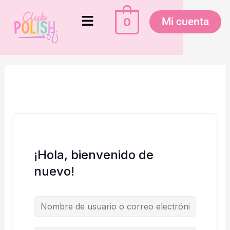
Ir
Menú
al
0
Mi cuenta
contenido
¡Hola, bienvenido de
nuevo!